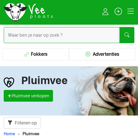
Fokkers
Advertenties
Pluimvee
Pluimvee verkopen
Filteren op
Home
Pluimvee