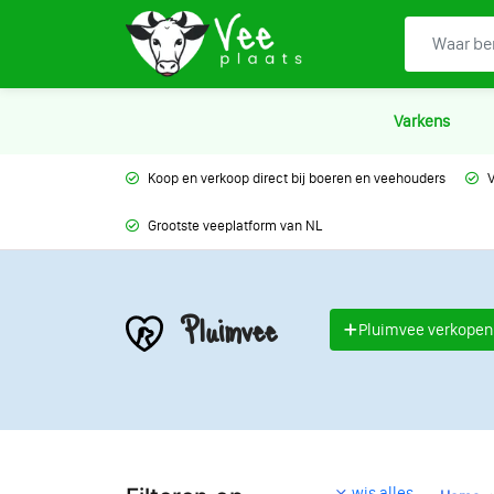
Varkens
Koop en verkoop direct bij boeren en veehouders
V
Grootste veeplatform van NL
Pluimvee
Pluimvee verkopen
wis alles