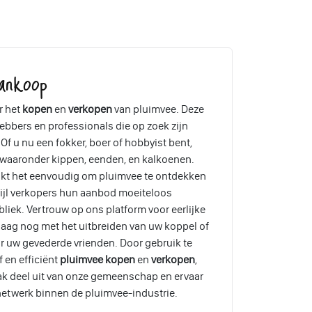
ankoop
r het
kopen
en
verkopen
van pluimvee. Deze
ebbers en professionals die op zoek zijn
Of u nu een fokker, boer of hobbyist bent,
, waaronder kippen, eenden, en kalkoenen.
akt het eenvoudig om pluimvee te ontdekken
wijl verkopers hun aanbod moeiteloos
liek. Vertrouw op ons platform voor eerlijke
aag nog met het uitbreiden van uw koppel of
r uw gevederde vrienden. Door gebruik te
 en efficiënt
pluimvee kopen
en
verkopen
,
ak deel uit van onze gemeenschap en ervaar
etwerk binnen de pluimvee-industrie.