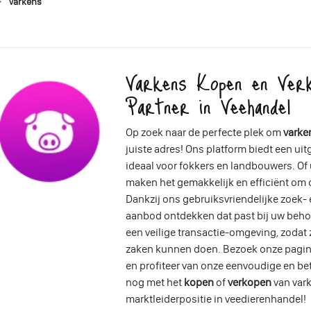
Varkens
Varkens Kopen en Ver
Partner in Veehandel
Op zoek naar de perfecte plek om
varke
juiste adres! Ons platform biedt een ui
ideaal voor fokkers en landbouwers. Of u
maken het gemakkelijk en efficiënt om d
Dankzij ons gebruiksvriendelijke zoek- 
aanbod ontdekken dat past bij uw beho
een veilige transactie-omgeving, zodat
zaken kunnen doen. Bezoek onze pagin
en profiteer van onze eenvoudige en b
nog met het
kopen
of
verkopen
van var
marktleiderpositie in veedierenhandel!