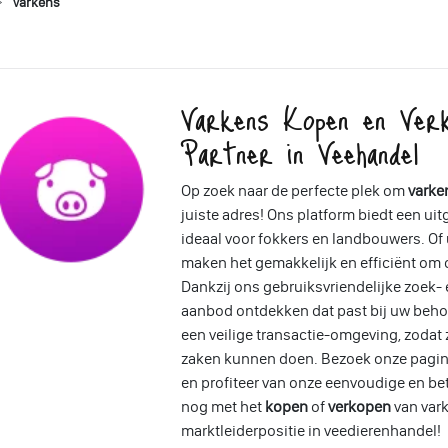
Varkens
Varkens Kopen en Ver
Partner in Veehandel
Op zoek naar de perfecte plek om
varke
juiste adres! Ons platform biedt een ui
ideaal voor fokkers en landbouwers. Of u
maken het gemakkelijk en efficiënt om d
Dankzij ons gebruiksvriendelijke zoek- 
aanbod ontdekken dat past bij uw beho
een veilige transactie-omgeving, zodat
zaken kunnen doen. Bezoek onze pagin
en profiteer van onze eenvoudige en b
nog met het
kopen
of
verkopen
van var
marktleiderpositie in veedierenhandel!