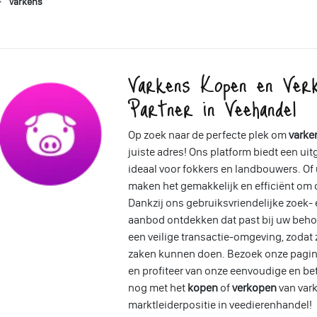
Varkens
Varkens Kopen en Ver
Partner in Veehandel
Op zoek naar de perfecte plek om
varke
juiste adres! Ons platform biedt een ui
ideaal voor fokkers en landbouwers. Of u
maken het gemakkelijk en efficiënt om d
Dankzij ons gebruiksvriendelijke zoek- 
aanbod ontdekken dat past bij uw beho
een veilige transactie-omgeving, zodat
zaken kunnen doen. Bezoek onze pagin
en profiteer van onze eenvoudige en b
nog met het
kopen
of
verkopen
van var
marktleiderpositie in veedierenhandel!