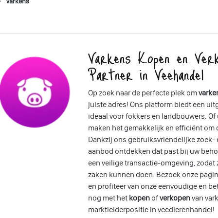
Varkens
Varkens Kopen en Ver
Partner in Veehandel
Op zoek naar de perfecte plek om
varke
juiste adres! Ons platform biedt een ui
ideaal voor fokkers en landbouwers. Of u
maken het gemakkelijk en efficiënt om d
Dankzij ons gebruiksvriendelijke zoek- 
aanbod ontdekken dat past bij uw beho
een veilige transactie-omgeving, zodat
zaken kunnen doen. Bezoek onze pagin
en profiteer van onze eenvoudige en b
nog met het
kopen
of
verkopen
van var
marktleiderpositie in veedierenhandel!