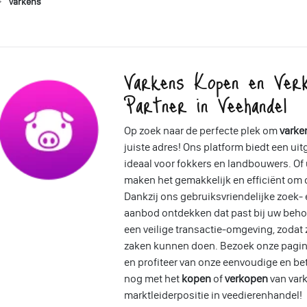
Varkens
Varkens Kopen en Ver
Partner in Veehandel
Op zoek naar de perfecte plek om
varke
juiste adres! Ons platform biedt een ui
ideaal voor fokkers en landbouwers. Of u
maken het gemakkelijk en efficiënt om d
Dankzij ons gebruiksvriendelijke zoek- 
aanbod ontdekken dat past bij uw beho
een veilige transactie-omgeving, zodat
zaken kunnen doen. Bezoek onze pagin
en profiteer van onze eenvoudige en b
nog met het
kopen
of
verkopen
van var
marktleiderpositie in veedierenhandel!