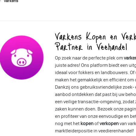
Varkens
Varkens Kopen en Ver
Partner in Veehandel
Op zoek naar de perfecte plek om
varke
juiste adres! Ons platform biedt een ui
ideaal voor fokkers en landbouwers. Of u
maken het gemakkelijk en efficiënt om d
Dankzij ons gebruiksvriendelijke zoek- 
aanbod ontdekken dat past bij uw beho
een veilige transactie-omgeving, zodat
zaken kunnen doen. Bezoek onze pagin
en profiteer van onze eenvoudige en b
nog met het
kopen
of
verkopen
van var
marktleiderpositie in veedierenhandel!