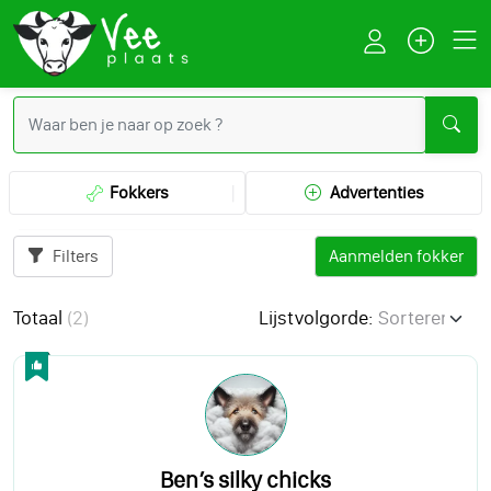
Fokkers
Advertenties
Filters
Aanmelden fokker
Totaal
(
2
)
Lijstvolgorde:
Ben’s silky chicks