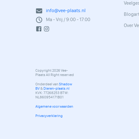
Veelge
info@vee-plaats.nl
Blogar
Ma - Vrij / 9:00 - 17:00
Over Ve
Copyright 2026 Vee-
Plaats All Right reserved
Onderdeel van
Shadow
BV
&
Dieren-plaats.nl
KVK: 77268253 BTW:
NL860954171B01
Algemene voorwaarden
Privacyverklaring