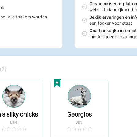
Gespecialiseerd platfo
ok
welzijn belangrijk vinde
se. Alle fokkers worden
Bekijk ervaringen en in
een fokker voor staat
Onafhankelijke informa
minder goede ervaring
(
2
)
’s silky chicks
Georgios
UBN:
UBN: