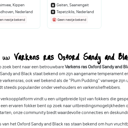
uimvee, Kippen
Geiten, Saanengeit
ndhoven, Nederland
Tepetziklis, Nederland
en nestje bekend
Geen nestje bekend
d uw
Varkens ras Oxford Sandy and Bl
op zoek bent naar een betrouwbare
Varkens ras Oxford Sandy and Bl
Sandy and Black staat bekend om zijn aangename temperament en uit
 varkensras, ook wel bekend als de "Plum Pudding" vanwege zijn u
dt steeds populairder onder veehouders en varkensliefhebbers.
verkoopplatform vindt u een uitgebreide lijst van fokkers die gespe
 een ervaren fokker bent op zoek naar uitbreidingsmogelijkheden 
starten, onze community biedt waardevolle connecties en deskundi
s van het Oxford Sandy and Black ras staan bekend om hun vrucht