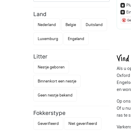
Pl
Ei
Land
Ge
Nederland
Belgie
Duitsland
Luxemburg
Engeland
Vin
Litter
Nestje geboren
Als u 
Oxford 
Binnenkort een nestje
Engelse
en wor
Geen nestje bekend
Op ons 
Of u nu
Fokkerstype
ras te 
Geverifieerd
Niet geverifieerd
Varken