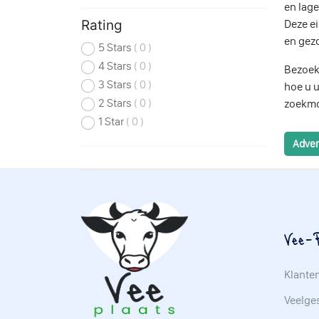
en lage
Deze ei
Rating
en gez
5 Stars
( 0 )
4 Stars
( 0 )
Bezoek
3 Stars
( 0 )
hoe u u
2 Stars
( 0 )
zoekmo
1 Star
( 0 )
Adver
Vee-P
Klante
Veelges