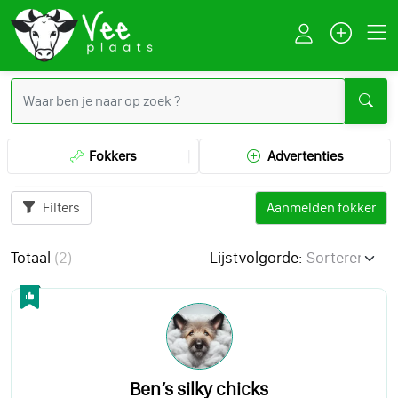
Fokkers
Advertenties
Filters
Aanmelden fokker
Totaal
(
2
)
Lijstvolgorde:
Ben’s silky chicks