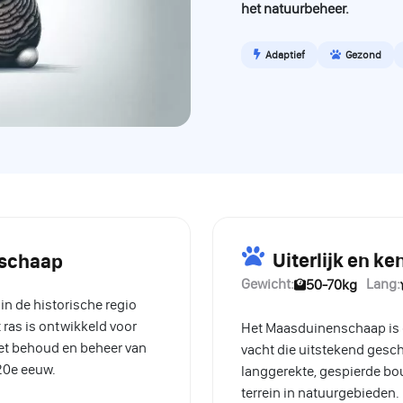
het natuurbeheer.
Adaptief
Gezond
Uiterlijk en 
nschaap
Gewicht:
Lang:
50-70kg
n de historische regio
 ras is ontwikkeld voor
Het Maasduinenschaap is e
het behoud en beheer van
vacht die uitstekend gesch
 20e eeuw.
langgerekte, gespierde bo
terrein in natuurgebieden.