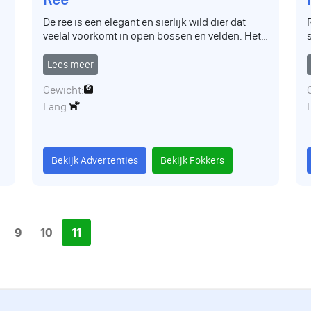
De ree is een elegant en sierlijk wild dier dat
veelal voorkomt in open bossen en velden. Het
is een symbool van gratie en snelheid, en past
zich moeiteloos aan diverse leefomgevingen
Lees meer
aan.
Gewicht:
Lang:
Bekijk Advertenties
Bekijk Fokkers
9
10
11