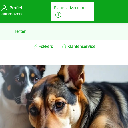
Profiel
Plaats advertentie
aanmaken
Herten
Fokkers
Klantenservice