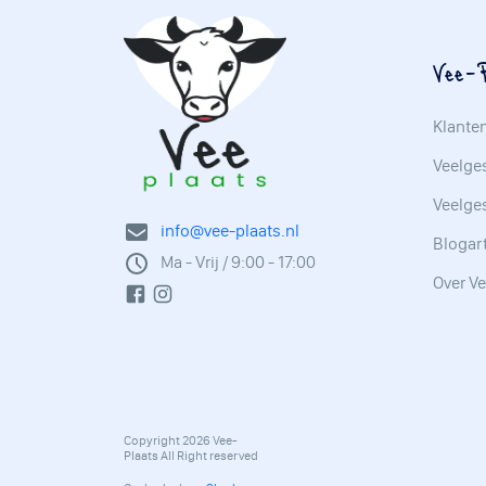
Vee-P
Klante
Veelges
Veelge
info@vee-plaats.nl
Blogar
Ma - Vrij / 9:00 - 17:00
Over Ve
Copyright 2026 Vee-
Plaats All Right reserved