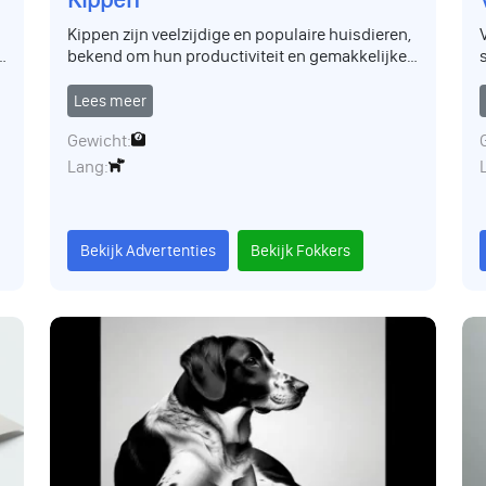
Kippen zijn veelzijdige en populaire huisdieren,
bekend om hun productiviteit en gemakkelijke
verzorging. Ze komen in diverse rassen voor,
ieder met unieke kenmerken. Kippen zijn
Lees meer
sociale dieren die gedijen in groepen.
Gewicht:
Lang:
Bekijk Advertenties
Bekijk Fokkers