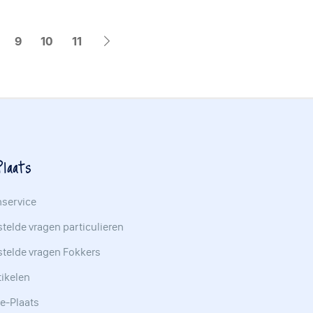
9
10
11
laats
nservice
telde vragen particulieren
stelde vragen Fokkers
tikelen
e-Plaats