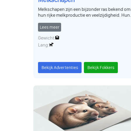
Melkschapen zijn een bijzonder ras bekend om
hun rijke melkproductie en veelzijdigheid. Hun
melk is perfect voor het maken van kaas en
andere zuivelproducten. Ze zijn gemakkelijk te
Lees meer
onderhouden en hebben een zacht karakter.
Gewicht:
Lang:
Bekijk Advertenties
Bekijk Fokkers