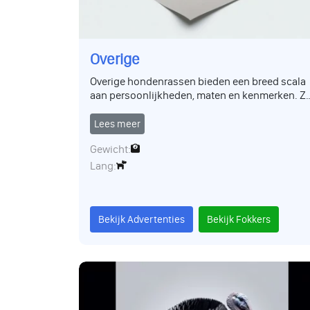
Overige
Overige hondenrassen bieden een breed scala
aan persoonlijkheden, maten en kenmerken. Z
zijn vaak uniek in hun soort en kunnen heerlijk
gezelschap bieden aan de juiste eigenaar. Deze
Lees meer
rassen kunnen variëren van zeldzaam tot
Gewicht:
minder bekend, maar zijn net zo liefdevol.
Lang:
Bekijk Advertenties
Bekijk Fokkers