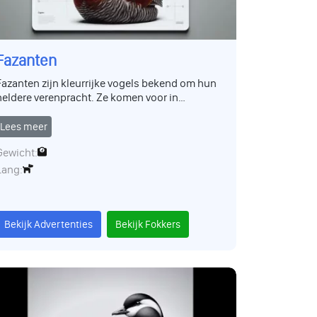
Fazanten
Fazanten zijn kleurrijke vogels bekend om hun
heldere verenpracht. Ze komen voor in
verschillende biotopen, van velden tot bossen.
Deze vogels zijn populair in volièrecollecties en
Lees meer
worden gewaardeerd om hun sierlijke
Gewicht:
verschijning en uiteenlopende gedragingen.
Lang:
Bekijk Advertenties
Bekijk Fokkers