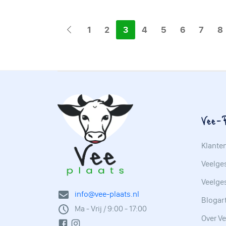
1
2
3
4
5
6
7
8
Vee-P
Klante
Veelges
Veelge
info@vee-plaats.nl
Blogar
Ma - Vrij / 9:00 - 17:00
Over Ve