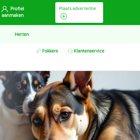
Profiel
Plaats advertentie
aanmaken
Herten
Fokkers
Klantenservice