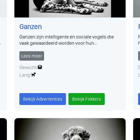
Ganzen
Ganzen zijn intelligente en sociale vogels die
e
vaak gewaardeerd worden voor hun
waakbakens. Ze hebben een sterk
territoriuminstinct en vormen een hechte band
Lees meer
met hun verzorger. Hun gracieuze verschijning
Gewicht:
en aanpassingsvermogen maken ze geliefd op
boerderijen en als huisdier.
Lang:
Bekijk Advertenties
Bekijk Fokkers