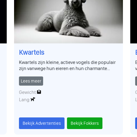
Kwartels
Kwartels zijn kleine, actieve vogels die populair
zijn vanwege hun eieren en hun charmante
gedrag. Ze gedijen in diverse klimaten en zijn
zowel voor de hobbyist als de boer een
Lees meer
geschikte keuze vanwege hun geringe
Gewicht:
onderhoudseisen en veelzijdigheid.
Lang:
Bekijk Advertenties
Bekijk Fokkers