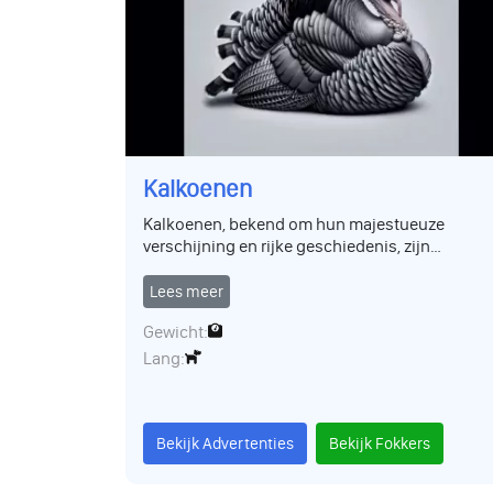
Kalkoenen
Kalkoenen, bekend om hun majestueuze
verschijning en rijke geschiedenis, zijn
populaire vogels in zowel boerderijen als
tuinen. Ze zijn sociaal en gemakkelijk in de
Lees meer
omgang, waardoor ze een favoriet zijn voor
Gewicht:
zowel beginners als gevorderde vogelhouders.
Lang:
Bekijk Advertenties
Bekijk Fokkers