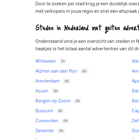
Door te zoeken per stad krijg je een duidelijk o
met verkopers in jouw regio en snel een afspra
Steden in Nederland met geiten advert
Onderstaand vind je een overzicht van steden in
haakjes is het totaal aantal advertenties van dit d
Witteveen
Al
(1)
Alphen aan den Rijn
Am
(0)
Amsterdam
Ap
(0)
Assen
Bar
(0)
Bergen op Zoom
Be
(0)
Bussum
Cap
(0)
Coevorden
Del
(0)
Deventer
Do
(0)