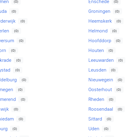
men
Enschede
(0)
(0)
uda
Groningen
(0)
(0)
derwijk
Heemskerk
(0)
(0)
erlen
Helmond
(0)
(0)
lversum
Hoofddorp
(0)
(0)
orn
Houten
(0)
(0)
krade
Leeuwarden
(0)
(0)
ystad
Leusden
(0)
(0)
ddelburg
Nieuwegein
(0)
(0)
jmegen
Oosterhout
(0)
(0)
rmerend
Rheden
(0)
(0)
swijk
Roosendaal
(0)
(0)
hiedam
Sittard
(0)
(0)
burg
Uden
(0)
(0)