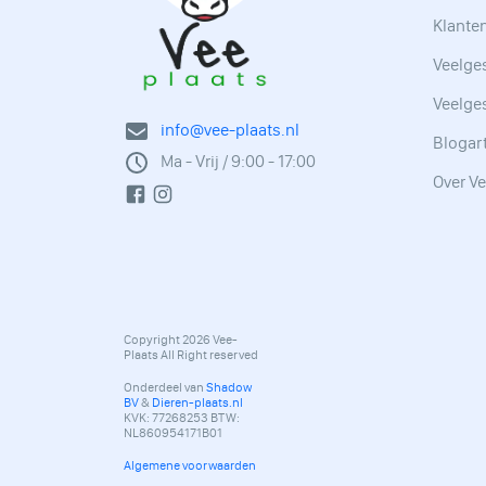
Klante
Veelges
Veelge
info@vee-plaats.nl
Blogar
Ma - Vrij / 9:00 - 17:00
Over Ve
Copyright 2026 Vee-
Plaats All Right reserved
Onderdeel van
Shadow
BV
&
Dieren-plaats.nl
KVK: 77268253 BTW:
NL860954171B01
Algemene voorwaarden