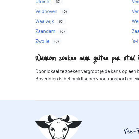
Utrecht
Ve
(0)
Veldhoven
Ve
(0)
Waalwijk
We
(0)
Zaandam
Za
(0)
Zwolle
’s
(0)
Waarom zoeken naar geiten per stad i
Door lokaal te zoeken vergroot je de kans op een
Bovendien is het praktischer voor transport en e
Vee-P