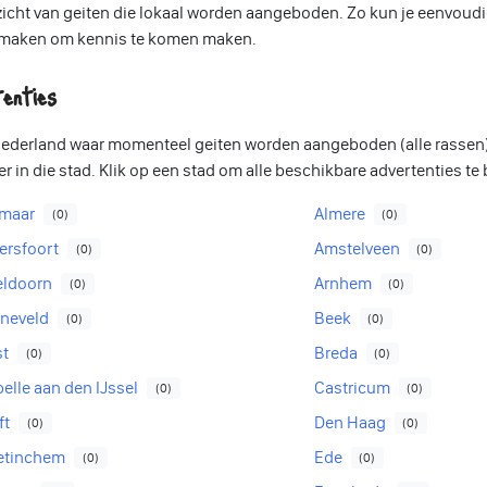
verzicht van geiten die lokaal worden aangeboden. Zo kun je eenvo
ak maken om kennis te komen maken.
enties
 Nederland waar momenteel geiten worden aangeboden (alle rassen)
ier in die stad. Klik op een stad om alle beschikbare advertenties te 
kmaar
Almere
(0)
(0)
ersfoort
Amstelveen
(0)
(0)
eldoorn
Arnhem
(0)
(0)
neveld
Beek
(0)
(0)
st
Breda
(0)
(0)
elle aan den IJssel
Castricum
(0)
(0)
ft
Den Haag
(0)
(0)
etinchem
Ede
(0)
(0)