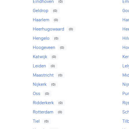
Eindhoven
Em
(0)
Geldrop
Go
(0)
Haarlem
Har
(0)
Heerhugowaard
He
(0)
Hengelo
Hi
(0)
Hoogeveen
Ho
(0)
Katwijk
Ker
(0)
Leiden
Lel
(0)
Maastricht
Mi
(0)
Nijkerk
Ni
(0)
Oss
Pu
(0)
Ridderkerk
Rij
(0)
Rotterdam
Sc
(0)
Tiel
Til
(0)