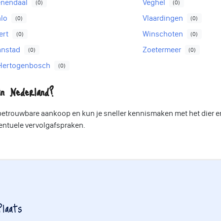
enendaal
Veghel
(0)
(0)
nlo
Vlaardingen
(0)
(0)
ert
Winschoten
(0)
(0)
anstad
Zoetermeer
(0)
(0)
-Hertogenbosch
(0)
n Nederland?
 betrouwbare aankoop en kun je sneller kennismaken met het dier e
ventuele vervolgafspraken.
laats